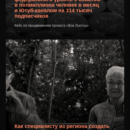
контакты
в полмиллиона человек в месяц
и Ютуб-каналом на 314 тысяч
контакты
подписчиков
Кейс по продвижению проекта «Все Льготы»
вконтакте агентства
вконтакте
ивана
телеграм
Остались
whatsapp
вопросы?
Пишите!
youtube
Как специалисту из региона создать
sostav