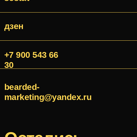
отправить
о
кейсы
нас
услуги
консалтинг
обучение
достижения
смм
© 2025
ИП Волков Иван Юрьевич
ИНН: 352530068696, ОГРНИП: 318352500004912
ПОЛИТИКА КОНФИДЕНЦИАЛЬНОСТИ
И ОБРАБОТКИ ПЕРСОНАЛЬНЫХ ДАННЫХ
MADE BY S&S