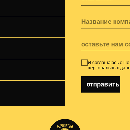
отправить
кейсы
© 2025
ались
MADE BY S&S TECHNOLOGIES
росы?
MADE BY S&S
те!