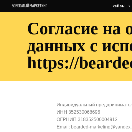
кейсы
Согласие на 
данных с исп
https://beard
Индивидуальный предпринимате
ИНН 352530068696
ОГРНИП 318352500004912
Email:
bearded-marketing@yandex.