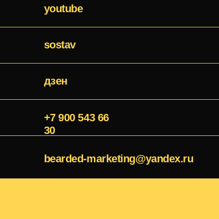
bearded-marketing@yandex.ru
о
услуги
достижения
нас
ИП Волков Иван Юрьевич
ИНН: 352530068696, ОГРНИП: 318352500004912
Ост
воп
Пиши