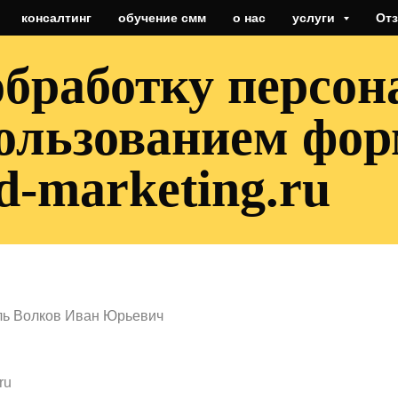
консалтинг
обучение смм
о нас
услуги
От
обработку персо
ользованием фор
ed-marketing.ru
ль Волков Иван Юрьевич
ru