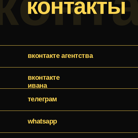
вконтакте
ивана
телеграм
whatsapp
youtube
sostav
дзен
+7 900 543 66
30