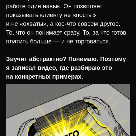
Почему 90% контентщиков попадают
работе один навык. Он позволяет
в ловушку «продажи времени» — и как
показывать клиенту не «посты»
из неё выбраться
и не «охваты», а кое-что совсем другое.
То, что он понимает сразу. То, за что готов
Формула «Заработок ×2»
платить больше — и не торговаться.
Пошаговый план, как добавить всего один
навык к текущей работе и начать
Звучит абстрактно? Понимаю. Поэтому
зарабатывать вдвое больше с тех же
клиентов
я записал видео, где разбираю это
на конкретных примерах.
Почему гуманитарий
справится
Как гуманитарию безопасно запускать
рекламу с защитой от слива бюджета и без
сложных таблиц
Управляй доходом, а не жди
охватов