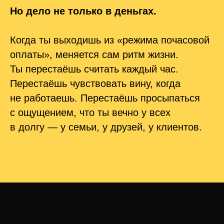
доступе до 31.03.2026.
Но дело не только в деньгах.
После — только для
участников платной
Когда ты выходишь из «режима почасовой
программы.
оплаты», меняется сам ритм жизни.
Ты перестаёшь считать каждый час.
смотреть видео
Перестаёшь чувствовать вину, когда
не работаешь. Перестаёшь просыпаться
Бесплатно. Без регистрации. Без спама.
с ощущением, что ты вечно у всех
в долгу — у семьи, у друзей, у клиентов.