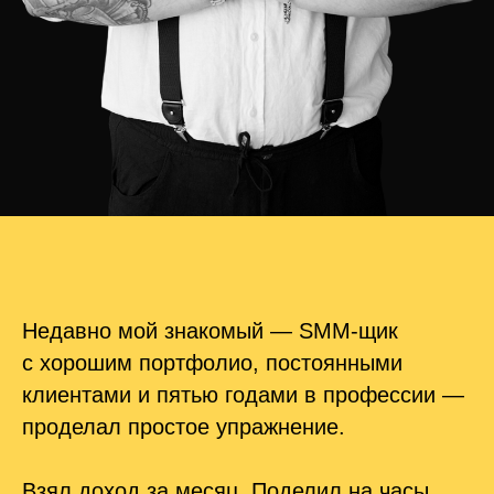
Недавно мой знакомый — SMM-щик
с хорошим портфолио, постоянными
клиентами и пятью годами в профессии —
проделал простое упражнение.
Взял доход за месяц. Поделил на часы,