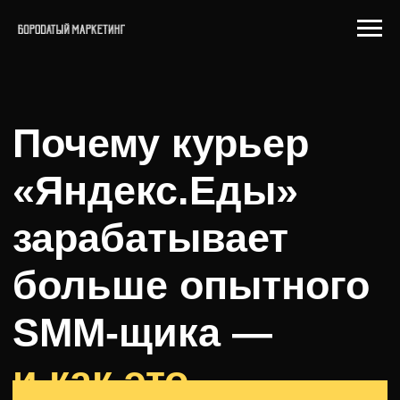
Почему курьер
«Яндекс.Еды»
зарабатывает
больше опытного
SMM-щика —
и как это
узнать подробности
исправить