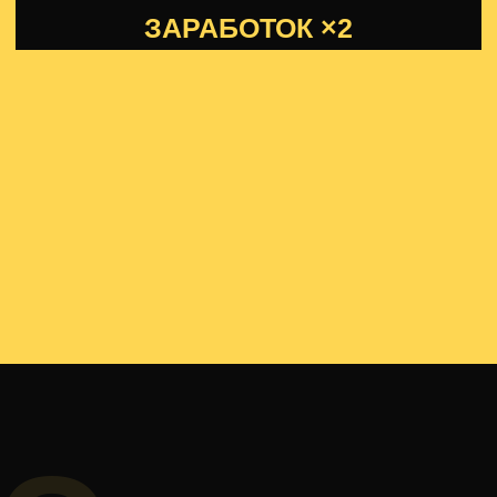
для тебя,
копирайтер, который работает 24/7,
но застрял на заработке в 30−80К
если:
Клиент постоянно спрашивает «А где
продажи?», а тебе нечего ответить,
кроме как показать цифры охватов
и вовлеченности
Чувствуешь, что уперся
в финансовый потолок: больше часов
в сутках нет, а поднять чек