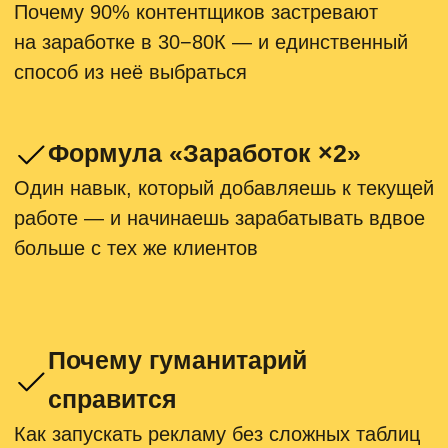
Иван Волков
Владелец маркетингового агентства
«Бородатый Маркетинг»
13 лет в digital-маркетинге
Открутил 100+ млн рублей
рекламного бюджета
Обучил 250+ специалистов
Спикер «Сурового Питерского
SMM» (2020, 2021, 2022, 2024)
Работал с BMW, Mazda,
Газпромом и т. д.