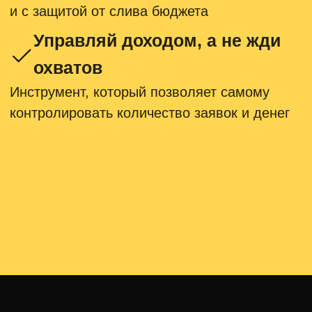
Перестань
продавать время.
Начни продавать
результат.