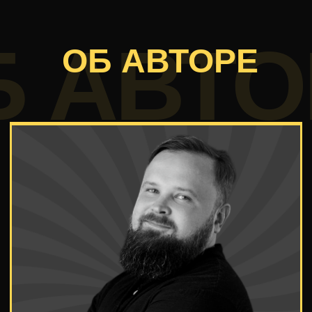
Пока ты продолжаешь продавать часы
работы — ты конкурируешь в заработке
с курьерами. И при этом еще
и проигрываешь. Потому что у них ставка
выше, а ответственность меньше.
Смени модель — и правила изменятся.
Ты перестанешь продавать время. Начнёшь
продавать выгоду, которую приносишь
клиенту. А за это платят не 300₽ в час.
За это платят 100−150К в месяц.
ПОЛУЧИТЬ ДОСТУП К ВИДЕО