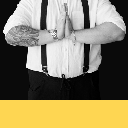
В этом видео —
система «Формула
заработок x2»: как
удвоить доход,
не работая в два раза
больше и не набирая
десятки мелких
ПОЛУЧИТЬ ФОРМУЛУ
клиентов
ЗАРАБОТОК ×2