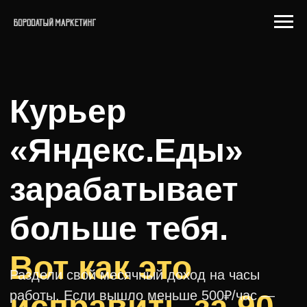
Курьер
«Яндекс.Еды»
зарабатывает
больше тебя.
Вот как это
Раздели свой месячный доход на часы
работы. Если вышло меньше 500₽/час —
исправить за 90
ты зарабатываешь меньше курьера
дней
из «Яндекс.Еды».
ПОЛУЧИТЬ ФОРМУЛУ
ЗАРАБОТОК ×2