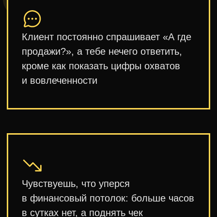
В этом видео
ты узнаешь:
Ловушка «продажи времени»
Почему 90% контентщиков застревают
на заработке в 30−80К — и единственный
способ из неё выбраться
Формула «Заработок ×2»
Один навык, который добавляешь к текущей
работе — и начинаешь зарабатывать вдвое
больше с тех же клиентов